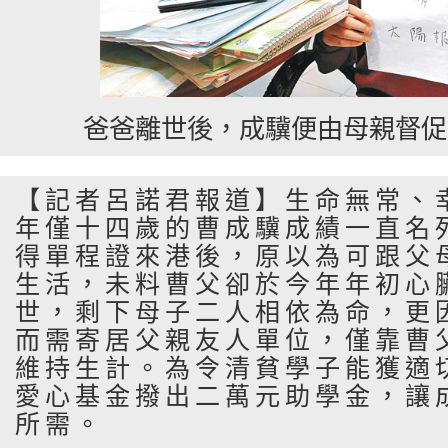
爸爸離世後，成驥便由母親督促
【記者呂諾君報道】生命無常、
年僅十四歲的曹成驥成績一直名
得單程證來港後，原以為可跟父
生活，未料曹父卻於今年年初心
世，剩下母子二人相依為命，更
而需寄居父親友人單位，僅靠曹
維持生計。為令清貧學子能獲適
愛心基金撥出二萬元助學金，讓
所需。