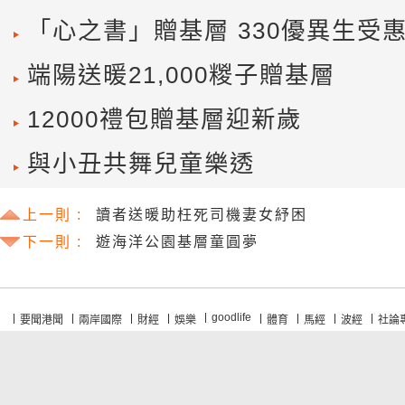
「心之書」贈基層 330優異生受
端陽送暖21,000糉子贈基層
12000禮包贈基層迎新歲
與小丑共舞兒童樂透
上一則 :
讀者送暖助枉死司機妻女紓困
下一則 :
遊海洋公園基層童圓夢
goodlife
要聞港聞
兩岸國際
財經
娛樂
體育
馬經
波經
社論