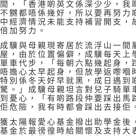
間，「香港啲英文係深少少，我
不嬲都唔係幾好，所以要再努力
中經濟情況未能支持補習開支，
倍加努力。
成驥與母親現寄居於流浮山一間
屋，由於位置偏僻，成驥每天上
單車代步，「每朝六點幾起身，
唔擔心太早起身，但放學返嚟嗰
特別係冬天好早就黑，成日遇到
驚。」成驥母親坦言對兒子騎單
到憂心，「有啲路段仲要踩出馬
佢危險，我有時都會踩出去接佢
獲太陽報愛心基金撥出助學金後
基金於最徬徨時給關懷及支持大