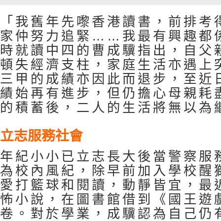
「我舊年先嚟香港讀書，前排考
家仲努力追緊……我最有興趣都
時就讀中四的曹成驥指出，自父
頓失經濟支柱，家庭生活亦遇上
三甲的成績亦因此而退步，至近
績始再有進步，但仍擔心母親耗
的積蓄後，二人的生活將無以為
立志服務社會
年紀小小已立志長大後當警察服
為校內風紀，除早前加入學校醒
愛打籃球和閱讀，動靜皆宜，最
怖小說，在圖書館借到《國王遊
卷。對於學業，成驥認為自己仍