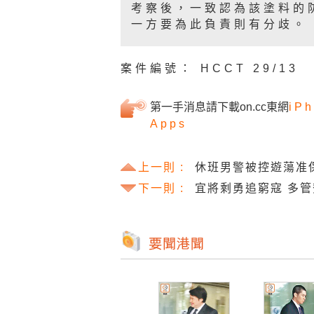
考察後，一致認為該塗料的
一方要為此負責則有分歧。
案件編號： HCCT 29/13
第一手消息請下載on.cc東網
iPh
Apps
上一則 :
休班男警被控遊蕩准
下一則 :
宜將剩勇追窮寇 多