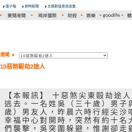
電子報
即時新聞
太陽新版意見收集
港聞
10惡煞毆劫2途人
【本報訊】 十惡煞尖東毆劫途
逃去。一名姓吳（三十歲）男子
歲）男友人，昨晨六時行經尖沙
幸福中心對開時，突然有約十名
們襲擊，吳突圍躲避，惟謝卻走