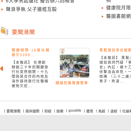
6大學另起爐灶 擬合辦六四晚會
健康院月限
聲浪爭執 父子擸棍互毆
襲圖書館網
關鍵倒閉 19旅社稱
黑幫頭目爭女捱
被欠3200...
【本報訊】 黑幫
【本報訊】 在港創
頭目與同門疑「
辦逾三十年的關鍵旅
女」內訌，被十
行社突然倒閉，十九
伏擊浴血命危。
間與其合作的內地及
姓陳 （三十二歲
海外接待旅行社聲稱
男子，昨凌...
通緝犯瘋駕撞警車
被拖欠近...
goodlife
要聞港聞
兩岸國際
財經
娛樂
體育
馬經
波經
社論