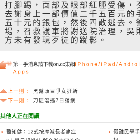
打腳踢，面部及眼部紅腫受傷，
去謝身上一部價值二千五百元的
五十元的銀包，然後四散逃去。
場，召救護車將謝送院治理，吳
方未有發現歹徒的蹤影。
第一手消息請下載on.cc東網
iPhone/
iPad/
Andro
Apps
上一則 :
黑幫頭目爭女捱斬
下一則 :
刀匪潛逃7日落網
其他人正在閱讀
醫知健：12式按摩減長者痛症
假難民舉手
禍