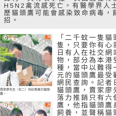
H5N2禽流感死亡。有醫學界人
歷貓頭鷹可能會感染致命病毒，
招。
「二千蚊一隻貓
隻，只要你有心
日有人在社交網
物，部分為本港
種，當中以難得
元的貓頭鷹最受
網民查詢。記者
貓頭鷹，賣家廖
賣家廖先生（右二）向記者展示貓頭
鷹。
落力推銷只有六
鷹，他指貓頭鷹
飼養，並聲稱貓