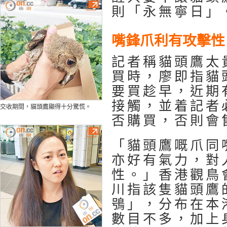
則「永無寧日」
嘴鋒爪利有攻擊性
記者稱貓頭鷹太
買時，廖即指貓
要買趁早，近期
接觸，並着記者
交收期間，貓頭鷹顯得十分驚慌。
否購買，否則會
「貓頭鷹嘅爪同
亦好有氣力，對
性。」香港觀鳥
川指該隻貓頭鷹
鴞」，分布在本
數目不多，加上