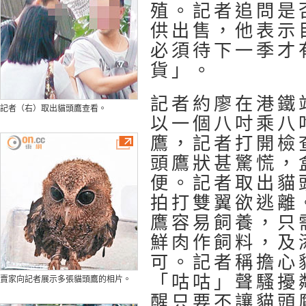
殖。記者追問是
供出售，他表示
必須待下一季才
貨」。
記者約廖在港鐵
記者（右）取出貓頭鷹查看。
以一個八吋乘八
鷹，記者打開檢
頭鷹狀甚驚慌，
便。記者取出貓
拍打雙翼欲逃離
鷹容易飼養，只
鮮肉作飼料，及
可。記者稱擔心
「咕咕」聲騷擾
賣家向記者展示多張貓頭鷹的相片。
醒只要不讓貓頭