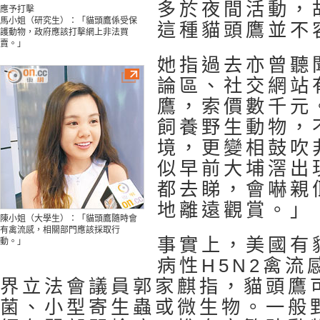
多於夜間活動，
應予打擊
馬小姐（研究生）：「貓頭鷹係受保
這種貓頭鷹並不
護動物，政府應該打擊網上非法買
賣。」
她指過去亦曾聽
論區、社交網站
鷹，索價數千元
飼養野生動物，
境，更變相鼓吹
似早前大埔滘出
都去睇，會嚇親
地離遠觀賞。」
陳小姐（大學生）：「貓頭鷹隨時會
有禽流感，相關部門應該採取行
事實上，美國有
動。」
病性H5N2禽流
界立法會議員郭家麒指，貓頭鷹
菌、小型寄生蟲或微生物。一般