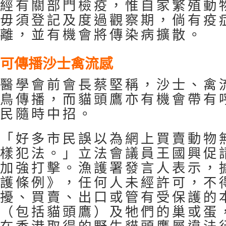
經有關部門檢疫，惟自家繁殖動
毋須登記及度過觀察期，倘有疫
離，並有機會將傳染病擴散。
可傳播沙士禽流感
醫學會前會長蔡堅稱，沙士、禽
鳥傳播，而貓頭鷹亦有機會帶有
民隨時中招。
「好多市民誤以為網上買賣動物
樣犯法。」立法會議員王國興促
加強打擊。漁護署發言人表示，
護條例》，任何人未經許可，不
擾、買賣、出口或管有受保護的
（包括貓頭鷹）及牠們的巢或蛋