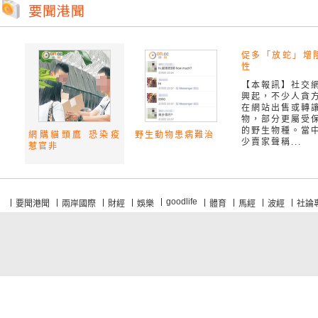
促多「放蛇」增
性
【本報訊】社交
興起，不少人貪
在網站出售或轉
物，部分更屬受
的野生物種。當
網購貓頭鷹 恐染疫
野生動物患病難治
少賣家聲稱...
惹官非
goodlife
要聞港聞
兩岸國際
財經
娛樂
體育
馬經
波經
社論