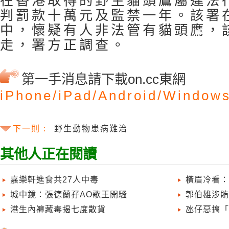
在香港取得的野生貓頭鷹屬違法
判罰款十萬元及監禁一年。該署
中，懷疑有人非法管有貓頭鷹，
走，署方正調查。
第一手消息請下載on.cc東網
iPhone/
iPad/
Android/
Windows
下一則 :
野生動物患病難治
其他人正在閱讀
嘉樂軒進食共27人中毒
橫眉冷看：
城中鏡：張德蘭孖AO歌王開騷
郭伯雄涉賄
港生內褲藏毒揭七度散貨
氹仔惡搞「