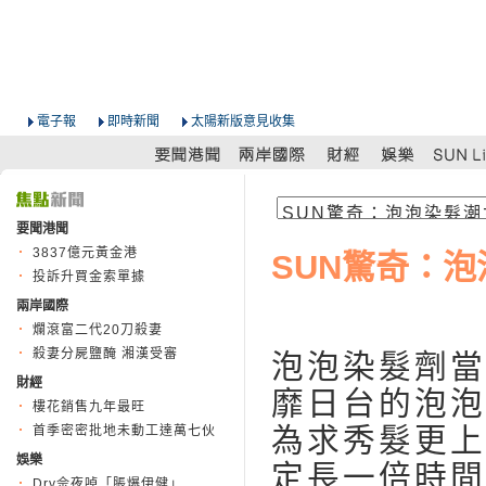
電子報
即時新聞
太陽新版意見收集
要聞港聞
3837億元黃金港
SUN驚奇：
投訴升買金索單據
兩岸國際
爛滾富二代20刀殺妻
殺妻分屍鹽醃 湘漢受審
泡泡染髮劑當
財經
靡日台的泡泡
樓花銷售九年最旺
為求秀髮更上
首季密密批地未動工達萬七伙
娛樂
定長一倍時間
Dry佘夜啅「脹爆伊健」