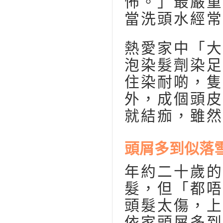
怖。」最嚴重
當洗頭水經常
熱愛家中「大
泡染髮劑染足
住染耐啲，隻
外，成個頭皮
就結痂，雖然
頭屑多到似落
年約二十歲的
髮，但「都唔
頭髮太傷，上
依家頭屑多到