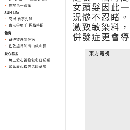
女頭髮因此一
爛桃花一籮籮
SUN Life
況慘不忍睹。
高街 食事先鋒
激致敏染料，
東京谷根千 探貓時間
體育
併發症更會導
韋迪被爆染性病
佐敦搵禪師出山救山貓
東方電視
愛心基金
萬二愛心禮物包冬日送暖
逾萬愛心禮包溫暖基層