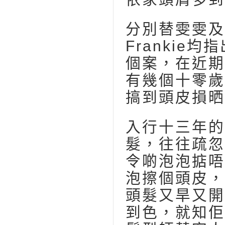
分別替雯雯及
Franki
個案，在近期
有幾個十零歲
搞到頭皮損晒
入行十三年的F
髮，往往疏忽
令啲泡泡掂唔
泡擦個頭皮，
頭髮又旱又開
到色，就知佢