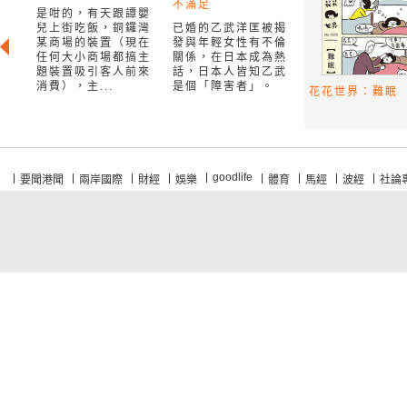
不滿足
是咁的，有天跟譚嬰
兒上街吃飯，銅鑼灣
已婚的乙武洋匡被揭
某商場的裝置（現在
發與年輕女性有不倫
任何大小商場都搞主
關係，在日本成為熱
題裝置吸引客人前來
話，日本人皆知乙武
消費），主...
是個「障害者」。
花花世界：難眠
goodlife
要聞港聞
兩岸國際
財經
娛樂
體育
馬經
波經
社論