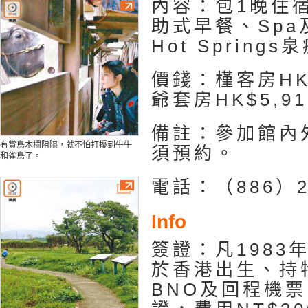
內容：包1晚住
助式早餐、Sp
Hot Spring
價錢：槿客房HK
爺套房HK$5,9
備註：參加館內
有賞鳥木欄阻隔，就不怕打擾到牛牛
須預約。
和雀鳥了。
電話：（886）2 
Info
簽證：凡1983
於香港出生、持
BNO及回程機