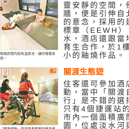
靈安靜的空間，
牆，便是引伸自
的意念，採用的
標章（EEWH
水，酒店還跟當
育生合作，於1
小的釉燒作品。
每個房間均設有溫泉池，讓你慢慢享
用。
關渡生態遊
住客還可參加酒
動，當中「關渡
行」是不錯的選
只有4個捷運站
市內一個面積廣
園，位處淡水河