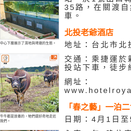
35路，在關渡
車。
北投老爺酒店
地址：台北市北
中心下層展示了濕地與埤塘的生態。
交通：乘捷運於
投站下車，徒步
網址：
www.hotelroya
「春之藝」一泊二
牛牛都是放養的，牠們還好奇地走近
日期：4月1日至
我們。