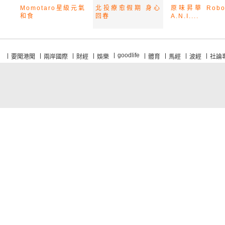
Momotaro星級元氣
北投療愈假期 身心
原味昇華 Robo
和食
回春
A.N.I....
goodlife
要聞港聞
兩岸國際
財經
娛樂
體育
馬經
波經
社論