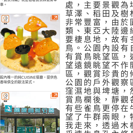
「實景飛輪」就是看着實景踩健身單
處，主要景觀為
車。
草澤、稻田及樹
非常豐富，由於
類、東亞大陸邊
要棲息地，故有多
鳥。公園內設有
有賞鳥眺望區，
望遠鏡眺望不作
區，觀賞珍貴的
館內唯一的純CUISINE餐廳，提供色
公園的戶外觀察
香味俱全的歐法菜式。
窪濕地與埤塘，
賞鳥欄後，靜觀
有些雀鳥更停在
望了牛群兩眼，
我走來，透過木