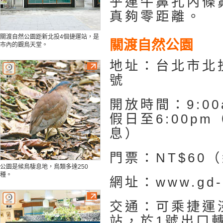
乎連牛鼻孔內條
真夠零距離。
關渡自然公園距新北投4個捷運站，是
關渡自然公園
市內的觀鳥天堂。
地址：台北市北
號
開放時間：9:00a
假日至6:00p
息）
門票：NT$60（
公園是候鳥棲息地，鳥類多達250
種。
網址：www.gd-p
交通：可乘捷運
站，於1號出口