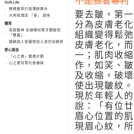
不是長者專利
SUN Life
鮮摘香草打造薄餅舞台
要去皺，第一
大角咀酒店 「泰」 滋味
分為皮膚老化
體育
長跑醫神 余穎曦咬緊牙關捱到
組織變得鬆弛
「雙贏」
關顧病人家屬想加入深切治療部
皮膚老化，而
愛心基金
一；肌肉收縮
「心之書」贈書計劃
作，如笑、皺
心之書培育社會棟樑
及收縮，破壞
使出現皺紋。
現於年輕人的
說：「有位廿
眉心位置的肌
現眉心紋，所