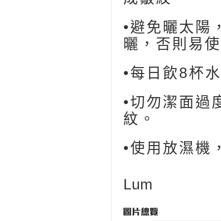
•避免曬太陽
曬，否則易使
•每日飲8杯
•切勿潔面過
紋。
•使用放濕機
Lum