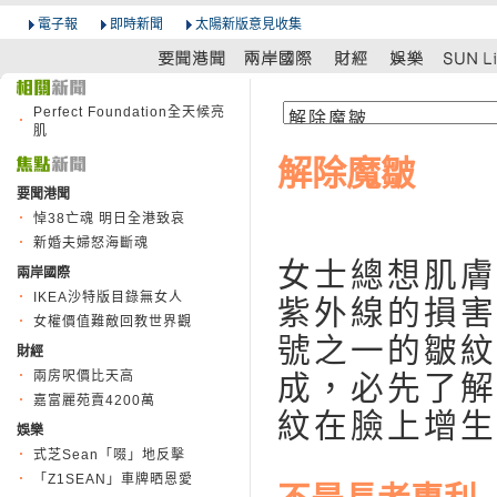
電子報
即時新聞
太陽新版意見收集
Perfect Foundation全天候亮
肌
解除魔皺
要聞港聞
悼38亡魂 明日全港致哀
新婚夫婦怒海斷魂
女士總想肌膚
兩岸國際
IKEA沙特版目錄無女人
紫外線的損害
女權價值難敵回教世界觀
號之一的皺紋
財經
兩房呎價比天高
成，必先了解
嘉富麗苑賣4200萬
紋在臉上增生
娛樂
式芝Sean「啜」地反擊
「Z1SEAN」車牌晒恩愛