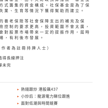
方式籌集的資金構成，社保基金是為了保
失業、生育等情況下獲得幫助而建立。
的養老保險等社會保障支出的補充及保
險控制的要求更高，投資範圍不會太廣，
會對股票市場帶來一定的提振作用，屆時
場，有利後市發展。
（作者為註冊持牌人士）
值得長線押注
彈未完
熱錢跟炒 港股飆437
小炒后：龍源電力睇位跟進
面對低潮與時間競賽