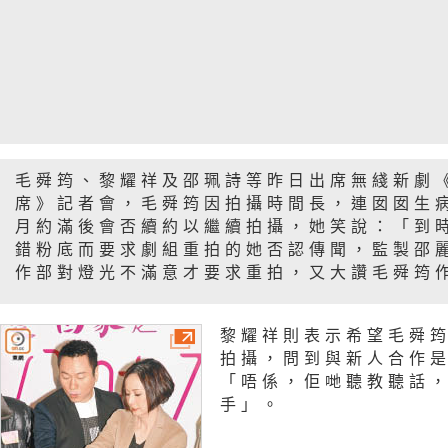
毛舜筠、黎耀祥及邵珮詩等昨日出席無綫新劇
席》記者會，毛舜筠因拍攝時間長，連囡囡生病
月約滿後會否續約以繼續拍攝，她笑說：「到
錯粉底而要求劇組重拍的她否認傳聞，監製邵
作部對燈光不滿意才要求重拍，又大讚毛舜筠
黎耀祥則表示希望毛舜
拍攝，問到與新人合作是
「唔係，佢哋聽教聽話
手」。