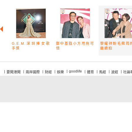
G.E.M.深圳捧女歌
鄭中基戥小方甩拖可
黎耀祥盼毛舜筠
手獎
惜
繼續拍
goodlife
要聞港聞
兩岸國際
財經
娛樂
體育
馬經
波經
社論