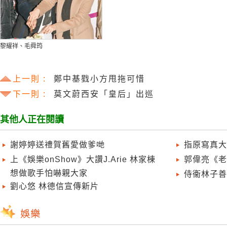
黎耀祥、毛舜筠
上一則 :
鄭中基戥小方甩拖可惜
下一則 :
莫文蔚西安「皇后」出巡
其他人正在閱讀
謝婷婷送禮賀舊愛做爹哋
指原寫真大
上《娛樂onShow》大讚J.Arie 林家棟
郭偉亮《老
想做歌手怕嚇親大家
侍衞林子善
劉心悠 林德信宣傳新片