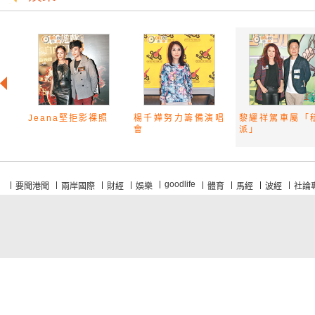
Jeana堅拒影裸照
楊千嬅努力籌備演唱
黎耀祥駕車屬「
會
派」
goodlife
要聞港聞
兩岸國際
財經
娛樂
體育
馬經
波經
社論