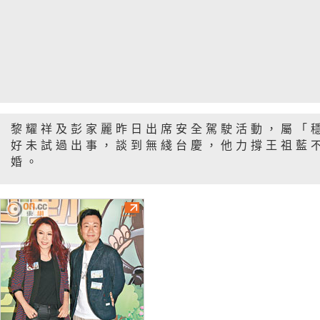
黎耀祥及彭家麗昨日出席安全駕駛活動，屬「
好未試過出事，談到無綫台慶，他力撐王祖藍
婚。