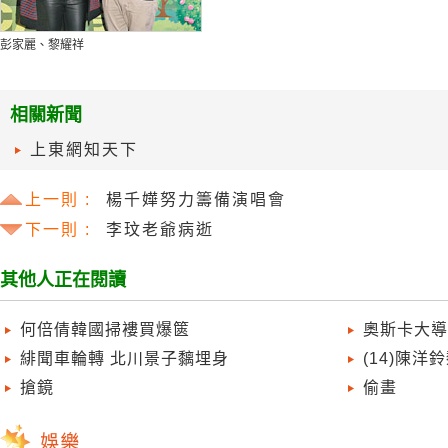
彭家麗、黎耀祥
相關新聞
上東網知天下
上一則 :
楊千嬅努力籌備演唱會
下一則 :
李玟老爺病逝
其他人正在閱讀
何倍倩韓國掃褸買爆篋
奧斯卡大導
緋聞車輪轉 北川景子黐埋身
(14)陳
搶鏡
偷畫