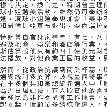
樣的決定，換言之，特朗普主理
球小姐選美活動，雖然仍可舉辦
道，環球小姐選舉更加會「美中
和哥倫比亞宣布退出，委內瑞拉
特朗普自言身家豐厚，有七、八
遍及地產、娛樂和酒店等行業，
斯估算般他只有約四十億美元財
法播放，對他商業王國的收益，
然而，從政治抗議到商業杯葛，
選總統利多於弊，歧視墨西哥事
在十多個共和黨總統參選人中「
為近日風頭躉，有人欣賞他敢言
哥移民為非作歹搶奪工作機會，
起圍牆，環顧眾多總統參選人，