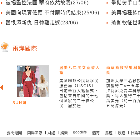
被揭監控法國 華府依然故我(27/06)
爭拋燙手山芋
美國向現實低頭 不付贖時代結束(25/06)
美再揭種族傷
舊恨添新仇 日韓難走近(23/06)
瑜伽軟征世界
居美八年閩女宣誓入
兩華裔教授獲科
籍
獎
美國聯邦公民及移民
加州大學三名教
服務局（USCIS）
前獲得二○一五年
日前舉行入籍儀式，
拉瓦尼克青年科
包括來自中國的十七
獎，每人獲得二
個國家的二十位公
萬美元（約一百
SUN妍
民。居於紐...
五萬港元）...
goodlife
要聞港聞
兩岸國際
財經
娛樂
體育
馬經
波經
社論