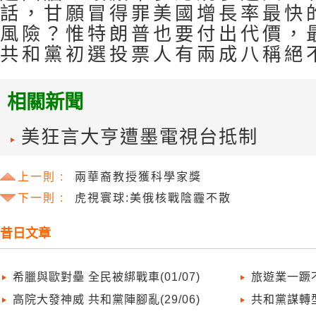
話，甘願冒得罪美國增長率最快
風險？惟特朗普也要付出代價，
共和黨初選投票人有兩成八稱絕
相關新聞
美狂言大亨遭墨電視台抵制
上一則 :
兩華裔教授獲科學家獎
下一則 :
虎視寰球:美俄核戰陰霾不散
昔日文章
希臘與歐對壘 全民被綁戰車(01/07)
旅遊業一蹶不
高院大發神威 共和黨陣腳亂(29/06)
共和黨謀轉型