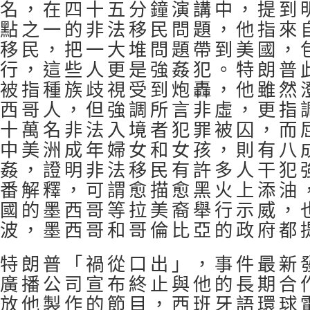
名，在四十五分鐘演講中，提到
點之一的非法移民問題，他指來
移民，把一大堆問題帶到美國，
行，這些人更是強姦犯。特朗普
被指種族歧視受到炮轟，他雖然
西哥人，但強調所言非虛，更指
十萬名非法入境者犯罪被囚，而
中美洲成年婦女和女孩，則有八
姦，證明非法移民有許多人干犯
番解釋，可謂愈描愈黑火上添油
國的墨西哥等拉美裔舉行示威，
波，墨西哥和哥倫比亞的政府都
特朗普「禍從口出」，事件最新
廣播公司宣布終止與他的長期合
放他製作的節目，西班牙語環球