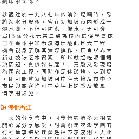
規劃印象尤深。
們參觀建於一九八七年的濱海堤壩時，發
壩將海水分隔後，會在新加坡市內形成一
大淡水湖，不但可防洪、儲水，更可發
今屆IB滿分狀元雷嘉駿為校內環保學會成
早已在書本中知悉濱海堤壩此巨大工程，
有機會親身了解其實際操作，直言眼界大
「新加坡缺乏水資源，所以就起咗呢個堤
解決問題，真係好有腦！」嘉駿又發現堤
但為國家工程，同時亦是休憩地。走到堤
層，即可飽覽新加坡河岸摩天輪及市中心
，市民與旅客均可在草坪上嬉戲及放風
盡情享用設施。
短 優化香江
後一天的分享會中，同學們經過多天相處
敞開心扉分享感受，對籌辦是次遊學團的
旅行社董事總經理黃進達表示感謝。與此