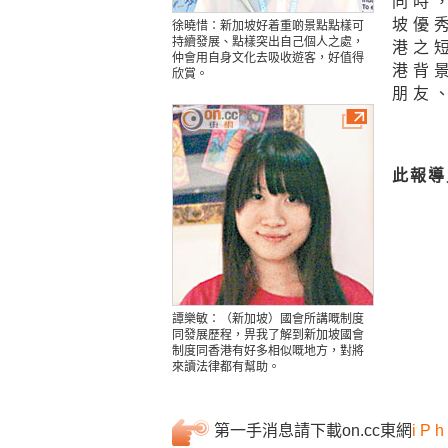
同時
坡優
徐曉惜：新加坡好着重啲景點點樣可
持續發展、點樣突出自己個人之處，
港之
仲會用自身文化去吸收遊客，好值得
港背
欣賞。
朋友
此報導
譚樂敏：（新加坡）國會所講嘅制度
同發展歷程，畀我了解到新加坡國會
制度同香港有好多相似嘅地方，對將
來讀法律都有幫助。
第一手消息請下載on.cc東網
iPh