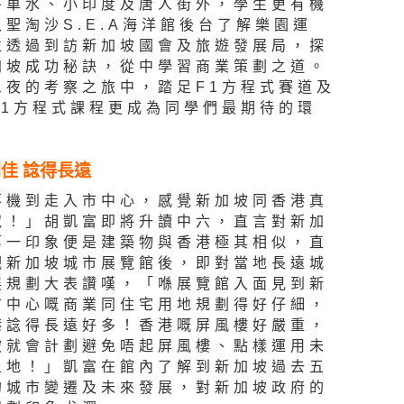
牛車水、小印度及唐人街外，學生更有機
入聖淘沙S.E.A海洋館後台了解樂園運
並透過到訪新加坡國會及旅遊發展局，探
加坡成功秘訣，從中學習商業策劃之道。
三夜的考察之旅中，踏足F1方程式賽道及
F1方程式課程更成為同學們最期待的環
佳 諗得長遠
落機到走入市中心，感覺新加坡同香港真
似！」胡凱富即將升讀中六，直言對新加
第一印象便是建築物與香港極其相似，直
觀新加坡城市展覽館後，即對當地長遠城
展規劃大表讚嘆，「喺展覽館入面見到新
市中心嘅商業同住宅用地規劃得好仔細，
港諗得長遠好多！香港嘅屏風樓好嚴重，
坡就會計劃避免唔起屏風樓、點樣運用未
土地！」凱富在館內了解到新加坡過去五
的城市變遷及未來發展，對新加坡政府的