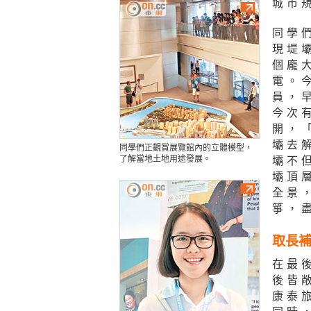
城市
同學
現堤
個龐
電。
員，
今次
開，
壩去
同學們正觀賞展覽館內的立體模型，
了解當地土地用途發展。
壩不
壩頂
全景
箏，
取長補
在最
後皆
康泰