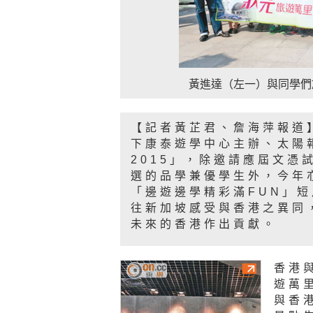
黃進達（左一）與同學們
【記者黃芷君、詹海萍報道
下康泰遊學中心主辦、太陽
2015」，除邀請應屆文憑
選的品學兼優學生外，今年亦
「邊遊邊學精彩滿FUN」
往新加坡感受與香港之異同
未來的香港作出貢獻。
香港
遊萬
與香