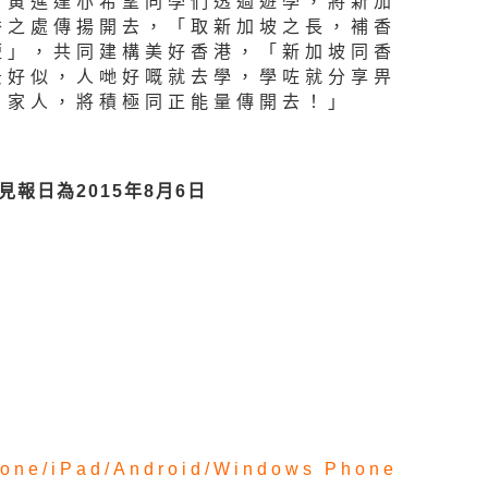
，黃進達亦希望同學們透過遊學，將新加
秀之處傳揚開去，「取新加坡之長，補香
短」，共同建構美好香港，「新加坡同香
景好似，人哋好嘅就去學，學咗就分享畀
、家人，將積極同正能量傳開去！」
見報日為2015年8月6日
one/
iPad/
Android/
Windows Phone