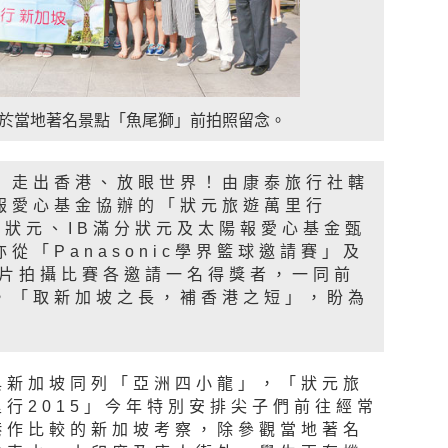
於當地著名景點「魚尾獅」前拍照留念。
】走出香港、放眼世界！由康泰旅行社轄
報愛心基金協辦的「狀元旅遊萬里行
試狀元、IB滿分狀元及太陽報愛心基金甄
從「Panasonic學界籃球邀請賽」及
短片拍攝比賽各邀請一名得獎者，一同前
，「取新加坡之長，補香港之短」，盼為
與新加坡同列「亞洲四小龍」，「狀元旅
里行2015」今年特別安排尖子們前往經常
港作比較的新加坡考察，除參觀當地著名