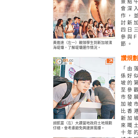
景點
會深
作，
討新
四日
參與
黃進達（左一）親領學生到新加坡濱
節。
海堤壩，了解堤壩運作情況。
讚規劃
「由
係好
坡的
至參
市發
加坡
比香
新加
胡凱富（左）大讚當地政府土地規劃
來嘅
仔細，會考慮避免興建屏風樓。
十年