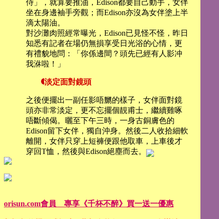
侍」，就算要推油，Edison都要自己動手，女伴
坐在身邊袖手旁觀；而Edison亦沒為女伴塗上半
滴太陽油。
對沙灘肉照經常曝光，Edison已見怪不怪，昨日
知悉有記者在場仍無損享受日光浴的心情，更
有禮貌地問：「你係邊間？頭先已經有人影冲
我㳜啦！」
淡定面對鏡頭
之後便擺出一副任影唔嬲的樣子，女伴面對鏡
頭亦非常淡定，更不忘擺個靚甫士，繼續雞啄
唔斷傾偈。曬至下午三時，一身古銅膚色的
Edison留下女伴，獨自沖身。然後二人收拾細軟
離開，女伴只穿上短褲便跟他取車，上車後才
穿回T恤，然後與Edison絕塵而去。
orisun.com會員 專享《千杯不醉》買一送一優惠