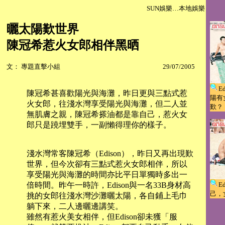
SUN娛樂…本地娛樂
曬太陽歎世界
陳冠希惹火女郎相伴黑晒
文： 專題直擊小組
29/07/2005
E
陳冠希甚喜歡陽光與海灘，昨日更與三點式惹
陽有
火女郎，往淺水灣享受陽光與海灘，但二人並
歎？
無肌膚之親，陳冠希搽油都是靠自己，惹火女
郎只是蹺埋雙手，一副懶得理你的樣子。
淺水灣常客陳冠希（Edison），昨日又再出現歎
世界，但今次卻有三點式惹火女郎相伴，所以
享受陽光與海灘的時間亦比平日單獨時多出一
倍時間。昨午一時許，Edison與一名33B身材高
E
己，
挑的女郎往淺水灣沙灘曬太陽，各自鋪上毛巾
躺下來，二人邊曬邊講笑。
雖然有惹火美女相伴，但Edison卻未獲「服