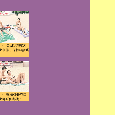
dison去淺水灣曬太
女相伴，你都咪話唔
dison搽油都要靠自
女郎睬你都傻！